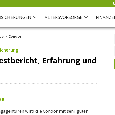
RSICHERUNGEN
ALTERSVORSORGE
FINANZE
›
est
Condor
Gesundheit
Haus & Recht
Private Krankenversicherung
Hausratversicherung
icherung
Gesetzliche Krankenkasse
Wohngebäudeversicherung
estbericht, Erfahrung und
Zahnzusatzversicherung
Rechtsschutzversicherung
Krankenzusatzversicherung
Fahrradversicherung
Pflegeversicherung
Auslandsreiseversicherung
ze
ingagenturen wird die Condor mit sehr guten