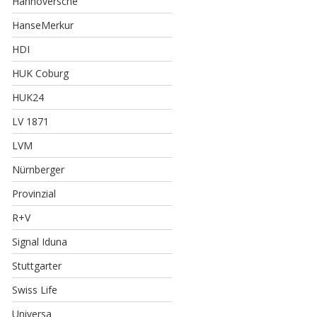
Hannoversche
HanseMerkur
HDI
HUK Coburg
HUK24
LV 1871
LVM
Nürnberger
Provinzial
R+V
Signal Iduna
Stuttgarter
Swiss Life
Universa