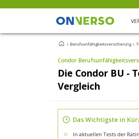
VE
›
›
Berufsunfähigkeitsversicherung
T
Risiko & Vorsorge
Altersvorsorge
ETF-Vermögensverwaltung
Private Rentenversicherung
Baufinanzierung
Berufsunfähigkeitsversicherung
Condor Berufsunfähigkeitsvers
Riester Rente
Girokonto
Risikolebensversicherung
Die Condor BU - T
Rürup Rente
Kreditkarte
Unfallversicherung
Vergleich
Depot
Tagesgeld
Festgeld
Geldanlage
Das Wichtigste in Kür
In aktuellen Tests der Rat