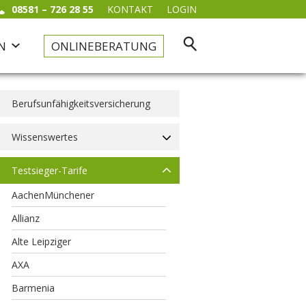
08581 – 726 28 55
KONTAKT
LOGIN
N
ONLINEBERATUNG
Kfz & Haftpflicht
Berufsunfähigkeitsversicherung
Kfz-Versicherung
Wissenswertes
Motorradversicherung
Haftpflichtversicherung
Testsieger-Tarife
Tierhalterhaftpflicht
AachenMünchener
Allianz
Alte Leipziger
AXA
Barmenia