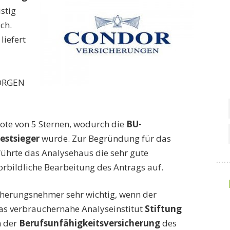
stig
ch.
iefert
MORGEN
ote von 5 Sternen, wodurch die
BU-
estsieger
wurde. Zur Begründung für das
führte das Analysehaus die sehr gute
orbildliche Bearbeitung des Antrags auf.
icherungsnehmer sehr wichtig, wenn der
 das verbrauchernahe Analyseinstitut
Stiftung
n der
Berufsunfähigkeitsversicherung
des