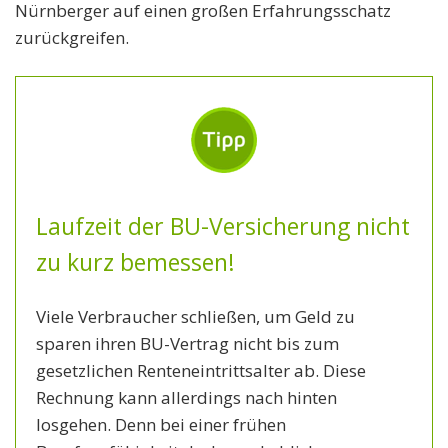
Nürnberger auf einen großen Erfahrungsschatz
Das weiß die Nürnberger, weshalb der Versicherer
zurückgreifen.
sofort eine einmalige Zahlung von bis zu 30.000
Euro erbringt. Alternativ erhält der Versicherte –
bis zu max. 1 Jahr – Monat für Monat eine Rente in
Höhe der versicherten BU-Rente.
Laufzeit der BU-Versicherung nicht
zu kurz bemessen!
Viele Verbraucher schließen, um Geld zu
sparen ihren BU-Vertrag nicht bis zum
gesetzlichen Renteneintrittsalter ab. Diese
Rechnung kann allerdings nach hinten
losgehen. Denn bei einer frühen