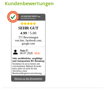
Kundenbewertungen
AUSGEZEICHNET
.org
Kundenbewertungen
SEHR GUT
4.99
/ 5.00
571 Bewertungen
von hier, facebook.com,
google.com
Anja F.
06.07.2026
Mehr
Sehr ausführliche, sorgfältige
und transparente BU-Beratung
Nachdem ich zuvor bereits mit
verschiedenen Maklern Kontakt
hatte, habe ich mich für den
Abschluss einer
Berufsunfähigkeitsversicherung
bei Herrn Maier entschieden.
Überzeugt hat mich seine sehr
Hinweis zu den Bewertungen
sorgfältige und transparente
Arbeitsweise. Außerdem habe ich
hier wirklich einen Vergleich
verschiedener Anbieter erhalten.
Auf jede meiner Fragen wurde
ausführlich, kompetent und
geduldig geantwortet.
Unsicherheiten meinerseits hat
Herr Maier mittels seines
Fachwissens beseitigt, mir aber
auch jederzeit freie Wahl gelassen