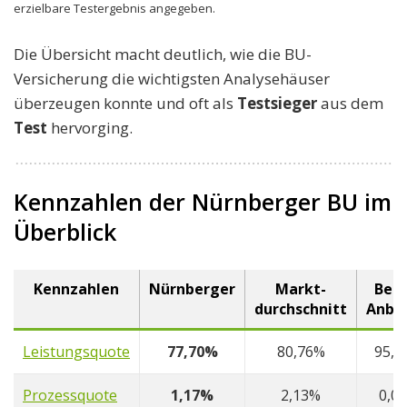
erzielbare Testergebnis angegeben.
Die Übersicht macht deutlich, wie die BU-
Versicherung die wichtigsten Analysehäuser
überzeugen konnte und oft als
Testsieger
aus dem
Test
hervorging.
Kennzahlen der Nürnberger BU im
Überblick
Kennzahlen
Nürnberger
Markt-
Best
durchschnitt
Anbie
Leistungsquote
77,70%
80,76%
95,6
Prozessquote
1,17%
2,13%
0,0