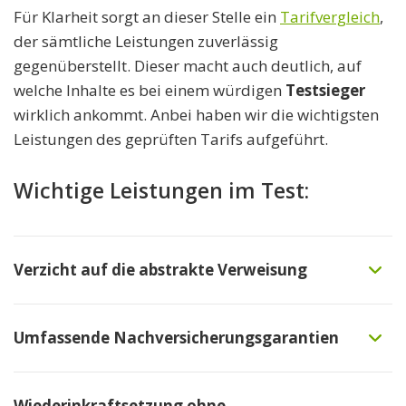
Für Klarheit sorgt an dieser Stelle ein
Tarifvergleich
,
der sämtliche Leistungen zuverlässig
gegenüberstellt. Dieser macht auch deutlich, auf
welche Inhalte es bei einem würdigen
Testsieger
wirklich ankommt. Anbei haben wir die wichtigsten
Leistungen des geprüften Tarifs aufgeführt.
Wichtige Leistungen im Test:
Verzicht auf die abstrakte Verweisung
Bei vielen Anbietern einer
Umfassende Nachversicherungsgarantien
Berufsunfähigkeitsversicherung findet sich in den
Bedingungen die Klausel zur sogenannten
Die Nachversicherungsgarantie der hier
abstrakten Verweisung. Versicherte sind bei der
Wiederinkraftsetzung ohne