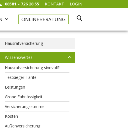
08581 – 726 28 55
KONTAKT
LOGIN
N
ONLINEBERATUNG
Kfz & Haftpflicht
Hausratversicherung
Kfz-Versicherung
Wissenswertes
Motorradversicherung
Hausratversicherung sinnvoll?
Haftpflichtversicherung
Testsieger-Tarife
Tierhalterhaftpflicht
Leistungen
Grobe Fahrlässigkeit
Versicherungssumme
Kosten
Außenversicherung