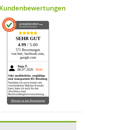
Kundenbewertungen
AUSGEZEICHNET
.org
Kundenbewertungen
SEHR GUT
4.99
/ 5.00
571 Bewertungen
von hier, facebook.com,
google.com
Anja F.
06.07.2026
Mehr
Sehr ausführliche, sorgfältige
und transparente BU-Beratung
Nachdem ich zuvor bereits mit
verschiedenen Maklern Kontakt
hatte, habe ich mich für den
Abschluss einer
Berufsunfähigkeitsversicherung
bei Herrn Maier entschieden.
Überzeugt hat mich seine sehr
Hinweis zu den Bewertungen
sorgfältige und transparente
Arbeitsweise. Außerdem habe ich
hier wirklich einen Vergleich
verschiedener Anbieter erhalten.
Auf jede meiner Fragen wurde
ausführlich, kompetent und
geduldig geantwortet.
Unsicherheiten meinerseits hat
Herr Maier mittels seines
Fachwissens beseitigt, mir aber