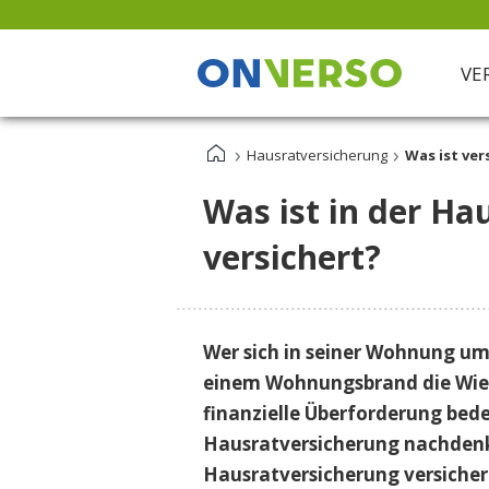
VE
›
›
Hausratversicherung
Was ist ver
Risiko & Vorsorge
Altersvorsorge
ETF-Vermögensverwaltung
Private Rentenversicherung
Baufinanzierung
Was ist in der Ha
Berufsunfähigkeitsversicherung
Riester Rente
Girokonto
Risikolebensversicherung
versichert?
Rürup Rente
Kreditkarte
Unfallversicherung
Depot
Tagesgeld
Wer sich in seiner Wohnung umsi
Festgeld
einem Wohnungsbrand die Wie
Geldanlage
finanzielle Überforderung bede
Hausratversicherung nachdenke
Hausratversicherung versicher