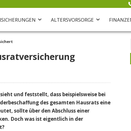
RSICHERUNGEN
ALTERSVORSORGE
FINANZE
sichert
Gesundheit
Haus & Recht
usratversicherung
Private Krankenversicherung
Hausratversicherung
Gesetzliche Krankenkasse
Wohngebäudeversicherung
Zahnzusatzversicherung
Rechtsschutzversicherung
Krankenzusatzversicherung
Fahrradversicherung
Pflegeversicherung
eht und feststellt, dass beispielsweise bei
Auslandsreiseversicherung
derbeschaffung des gesamten Hausrats eine
utet, sollte über den Abschluss einer
n. Doch was ist eigentlich in der
t?