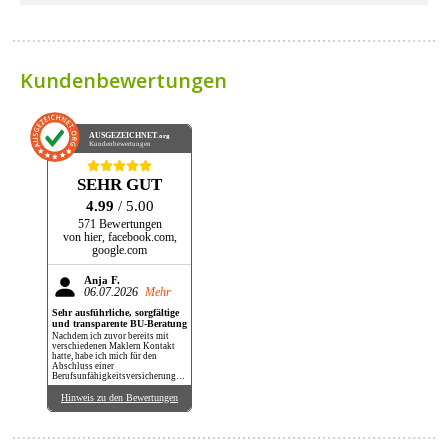
Kundenbewertungen
AUSGEZEICHNET
.org
Kundenbewertungen
SEHR GUT
4.99
/ 5.00
571 Bewertungen
von hier, facebook.com,
google.com
Anja F.
06.07.2026
Mehr
Sehr ausführliche, sorgfältige
und transparente BU-Beratung
Nachdem ich zuvor bereits mit
verschiedenen Maklern Kontakt
hatte, habe ich mich für den
Abschluss einer
Berufsunfähigkeitsversicherung
bei Herrn Maier entschieden.
Überzeugt hat mich seine sehr
Hinweis zu den Bewertungen
sorgfältige und transparente
Arbeitsweise. Außerdem habe ich
hier wirklich einen Vergleich
verschiedener Anbieter erhalten.
Auf jede meiner Fragen wurde