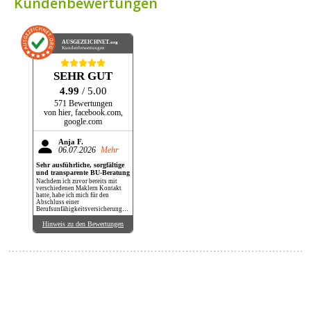
Kundenbewertungen
AUSGEZEICHNET
.org
Kundenbewertungen
SEHR GUT
4.99
/ 5.00
571 Bewertungen
von hier, facebook.com,
google.com
Anja F.
06.07.2026
Mehr
Sehr ausführliche, sorgfältige
und transparente BU-Beratung
Nachdem ich zuvor bereits mit
verschiedenen Maklern Kontakt
hatte, habe ich mich für den
Abschluss einer
Berufsunfähigkeitsversicherung
bei Herrn Maier entschieden.
Überzeugt hat mich seine sehr
Hinweis zu den Bewertungen
sorgfältige und transparente
Arbeitsweise. Außerdem habe ich
hier wirklich einen Vergleich
verschiedener Anbieter erhalten.
Auf jede meiner Fragen wurde
ausführlich, kompetent und
geduldig geantwortet.
Unsicherheiten meinerseits hat
Herr Maier mittels seines
Fachwissens beseitigt, mir aber
auch jederzeit freie Wahl gelassen
und mich nie zu einer